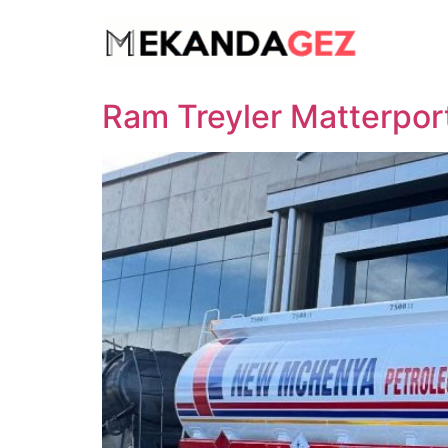
İçeriğe
atla
Ram Treyler Matterpor