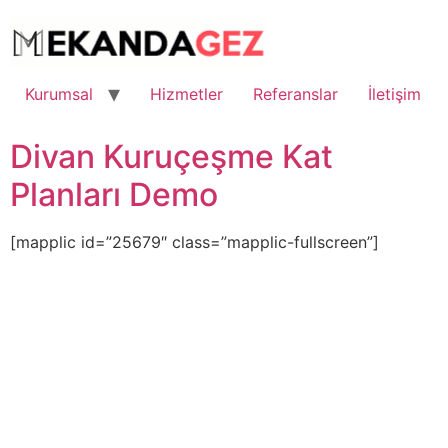
İçeriğe
atla
Kurumsal
Hizmetler
Referanslar
İletişim
Divan Kuruçeşme Kat
Planları Demo
[mapplic id=”25679″ class=”mapplic-fullscreen”]