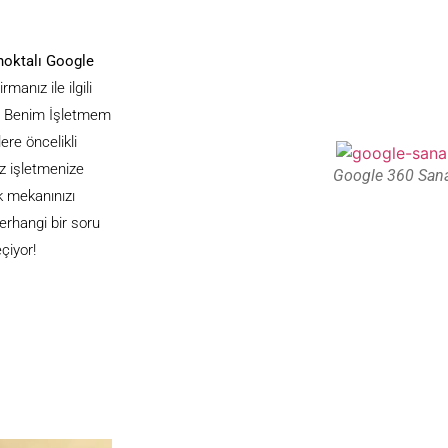
noktalı Google
manız ile ilgili
le Benim İşletmem
ere öncelikli
iz işletmenize
Google 360 Sana
rek mekanınızı
erhangi bir soru
çiyor!