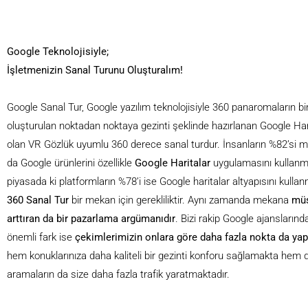
Google Teknolojisiyle;
İşletmenizin Sanal Turunu Oluşturalım!
Google Sanal Tur, Google yazılım teknolojisiyle 360 panaromaların birb
oluşturulan noktadan noktaya gezinti şeklinde hazırlanan Google Har
olan VR Gözlük uyumlu 360 derece sanal turdur. İnsanların %82’si 
da Google ürünlerini özellikle
Google Haritalar
uygulamasını kullanm
piyasada ki platformların %78’i ise Google haritalar altyapısını kulla
360 Sanal Tur
bir mekan için gerekliliktir. Aynı zamanda mekana
müş
arttıran da bir pazarlama argümanıdır
. Bizi rakip Google ajanslarınd
önemli fark ise
çekimlerimizin onlara göre daha fazla nokta da yap
hem konuklarınıza daha kaliteli bir gezinti konforu sağlamakta he
aramaların da size daha fazla trafik yaratmaktadır.