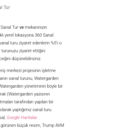
l Tur
 Sanal Tur
ve
mekanınızın
rklı yerel lokasyona 360 Sanal
anal turu ziyaret edenlerin %5’i o
 turunuzu ziyaret ettiğini
eğini düşünebilirsiniz.
riş merkezi projesinin işletme
anın sanal turunu, Watergarden
atergarden yönetiminin böyle bir
arak (Watergarden yazısının
tmaları tarafından yapılan bir
olarak yaptığımız sanal turu
sal,
Google Haritalar
e görünen küçük resim, Trump AVM