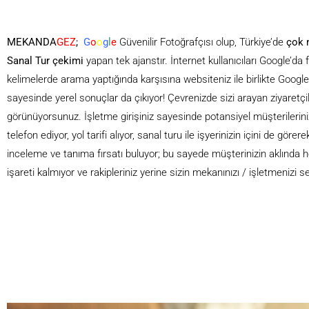
MEKANDA
GEZ
;
G
o
o
g
l
e
Güvenilir Fotoğrafçısı olup, Türkiye’de
çok 
Sanal Tur çekimi
yapan tek ajanstır. İnternet kullanıcıları Google’da fir
kelimelerde arama yaptığında karşısına websiteniz ile birlikte Goog
sayesinde yerel sonuçlar da çıkıyor! Çevrenizde sizi arayan ziyaretçil
görünüyorsunuz. İşletme girişiniz sayesinde potansiyel müşterilerin
telefon ediyor, yol tarifi alıyor, sanal turu ile işyerinizin içini de göre
inceleme ve tanıma fırsatı buluyor; bu sayede müşterinizin aklında h
işareti kalmıyor ve rakipleriniz yerine sizin mekanınızı / işletmenizi se