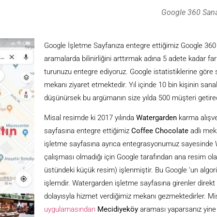
Google 360 Sana
Google İşletme Sayfanıza entegre ettiğimiz Google 360
aramalarda bilinirliğini arttırmak adına 5 adete kadar fa
turunuzu entegre ediyoruz. Google istatistiklerine göre s
mekanı ziyaret etmektedir. Yıl içinde 10 bin kişinin sanal
düşünürsek bu argümanın size yılda 500 müşteri getirec
Misal resimde ki 2017 yılında
Watergarden
karma alışve
sayfasına entegre ettiğimiz
Coffee Chocolate
adlı mek
işletme sayfasına ayrıca entegrasyonumuz sayesinde W
çalışması olmadığı için Google tarafından ana resim ol
üstündeki küçük resim) işlenmiştir. Bu Google ‘un algori
işlemdir. Watergarden işletme sayfasına girenler direkt 
dolayısyla hizmet verdiğimiz mekanı gezmektedirler. Mi
uygulamasından
Mecidiyeköy
araması yaparsanız yin