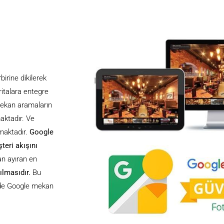
irine dikilerek
italara entegre
mekan aramaların
aktadır. Ve
nmaktadır.
Google
teri akışını
an ayıran en
ılmasıdır.
Bu
m de Google mekan