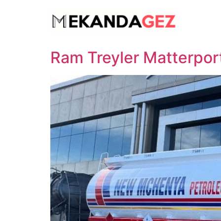
İçeriğe
atla
Ram Treyler Matterpor